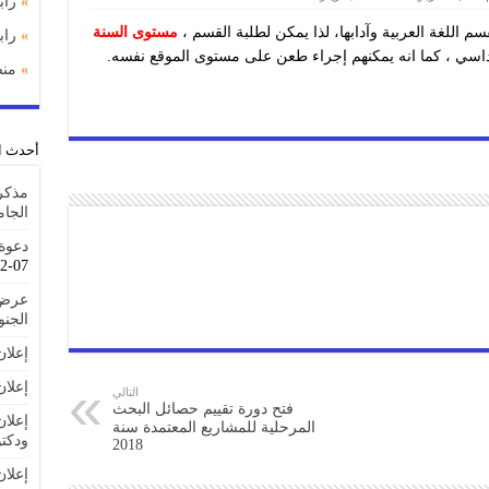
»
راب
اللغة العربية وآدابها، لذا يمكن لطلبة القسم ،
مستوى السنة
»
را
داسي ، كما انه يمكنهم إجراء طعن على مستوى الموقع نفسه.
»
منص
أحدث ا
مذكر
الجا
دعوة 
07-22
عرض 
الجنوبية IAT
إعلا
إعلان
التالي
فتح دورة تقييم حصائل البحث
إعلان
المرحلية للمشاريع المعتمدة سنة
ودكتو
2018
إعلا