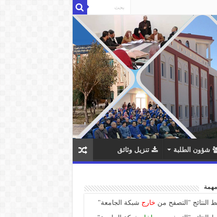
شؤون الطلبة
تنزيل وثائق
مهمة
ط النتائج "التصفح من
خارج
شبكة الجامعة"