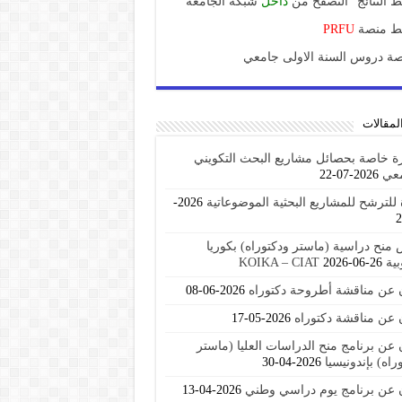
ط النتائج "التصفح من
داخل
شبكة الجامعة"
بط منصة
PRFU
ة دروس السنة الاولى جامعي
لمقالات
ة خاصة بحصائل مشاريع البحث التكويني
معي
2026-07-22
للترشح للمشاريع البحثية الموضوعاتية
2026-
منح دراسية (ماستر ودكتوراه) بكوريا
KOIKA – C
2026-06-26
ن عن مناقشة أطروحة دكتوراه
2026-06-08
 عن مناقشة دكتوراه
2026-05-17
 عن برنامج منح الدراسات العليا (ماستر
راه) بإندونيسيا
2026-04-30
ن عن برنامج يوم دراسي وطني
2026-04-13