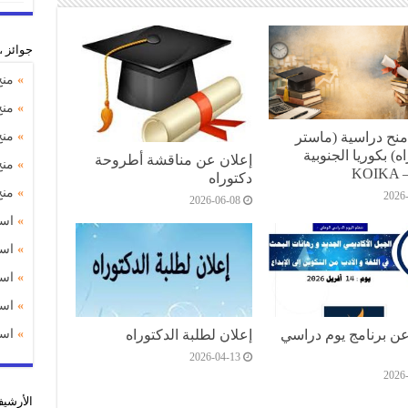
جوائز 
»
منح
»
منح
ح دراسية (ماستر
»
منح
ه) بكوريا الجنوبية
إعلان عن مناقشة أطروحة
»
منح
KOIKA –
دكتوراه
»
منح د
2026
2026-06-08
»
استشارة
»
استشارة
»
استشارة
»
استشارة
عن برنامج يوم دراسي
إعلان لطلبة الدكتوراه
»
استشارة
2026-04-13
2026
اﻷرشي