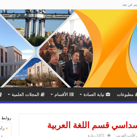
يم عن بعد
مطبوعات
نيابة العمادة
اﻷقسام
المجلات العلمية
روابط 
سداسي قسم اللغة العربية
»
راب
اﻷدب العربي
3,671 زيارة