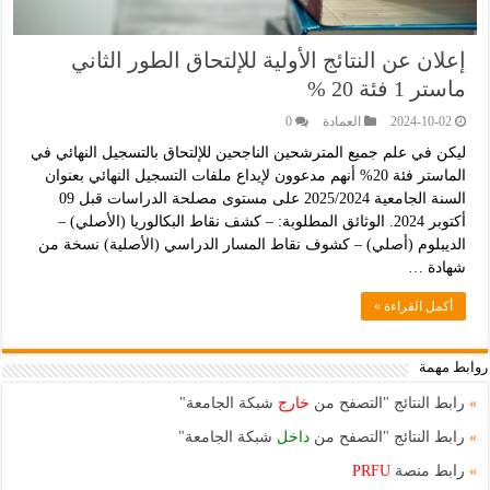
إعلان عن النتائج الأولية للإلتحاق الطور الثاني
ماستر 1 فئة 20 %
2024-10-02
العمادة
0
ليكن في علم جميع المترشحين الناجحين للإلتحاق بالتسجيل النهائي في
الماستر فئة 20% أنهم مدعوون لإيداع ملفات التسجيل النهائي بعنوان
السنة الجامعية 2025/2024 على مستوى مصلحة الدراسات قبل 09
أكتوبر 2024. الوثائق المطلوبة: – كشف نقاط البكالوريا (الأصلي) –
الديبلوم (أصلي) – كشوف نقاط المسار الدراسي (الأصلية) نسخة من
شهادة …
أكمل القراءة »
روابط مهمة
»
رابط النتائج "التصفح من
خارج
شبكة الجامعة"
»
رابط النتائج "التصفح من
داخل
شبكة الجامعة"
»
رابط منصة
PRFU