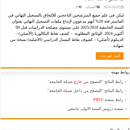
2024-10-02
العمادة
0
ليكن في علم جميع المترشحين الناجحين للإلتحاق بالتسجيل النهائي في
الماستر فئة 20% أنهم مدعوون لإيداع ملفات التسجيل النهائي بعنوان
السنة الجامعية 2025/2024 على مستوى مصلحة الدراسات قبل 09
أكتوبر 2024. الوثائق المطلوبة: – كشف نقاط البكالوريا (الأصلي) –
الديبلوم (أصلي) – كشوف نقاط المسار الدراسي (الأصلية) نسخة من
شهادة …
أكمل القراءة »
روابط مهمة
»
رابط النتائج "التصفح من
خارج
شبكة الجامعة"
»
رابط النتائج "التصفح من
داخل
شبكة الجامعة"
»
رابط منصة
PRFU
»
منصة دروس السنة الاولى جامعي