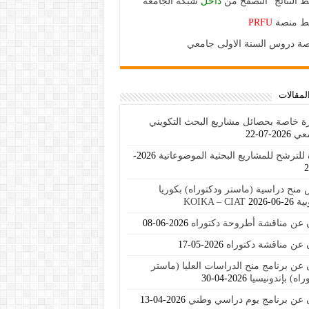
ط النتائج "التصفح من
داخل
شبكة الجامعة"
بط منصة
PRFU
ة دروس السنة الاولى جامعي
لمقالات
ة خاصة بحصائل مشاريع البحث التكويني
معي
2026-07-22
للترشح للمشاريع البحثية الموضوعاتية
2026-
منح دراسية (ماستر ودكتوراه) بكوريا
KOIKA – C
2026-06-26
ن عن مناقشة أطروحة دكتوراه
2026-06-08
 عن مناقشة دكتوراه
2026-05-17
 عن برنامج منح الدراسات العليا (ماستر
راه) بإندونيسيا
2026-04-30
ن عن برنامج يوم دراسي وطني
2026-04-13