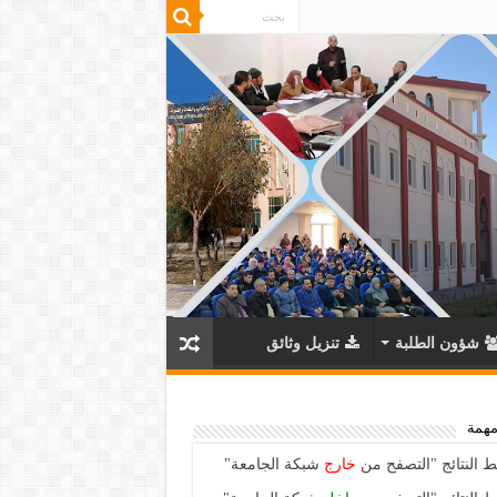
شؤون الطلبة
تنزيل وثائق
مهمة
ط النتائج "التصفح من
خارج
شبكة الجامعة"