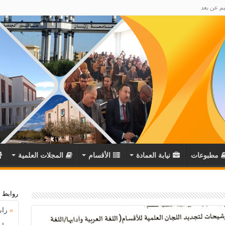
يم عن بعد
مطبوعات
نيابة العمادة
اﻷقسام
المجلات العلمية
روابط 
»
راب