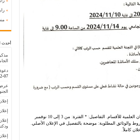
»
راب
»
را
»
منص
أحدث ا
مذكر
الجا
دعوة 
07-22
عرض 
الجنوبية IAT
إعلا
إعلان
تعلن الكلية عن فتح باب الترشح لعضوية اللجان العلمية للأقسام. التفاصيل: * الفترة: من 3 إلى 10 نوفمبر
إعلان
نتخابات: يوم 14 نوفمبر 2024 * الشروط والوثائق المطلوبة: موضحة بالتفصيل في الإعلان الأصلي.
ودكتو
ان كاملاً.
إعلا