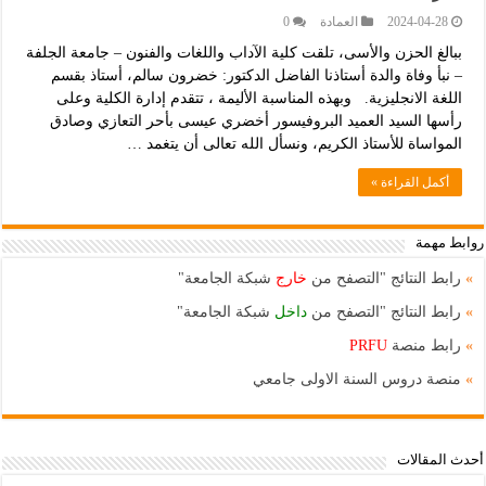
2024-04-28
العمادة
0
ببالغ الحزن والأسى، تلقت كلية الآداب واللغات والفنون – جامعة الجلفة
– نبأ وفاة والدة أستاذنا الفاضل الدكتور: خضرون سالم، أستاذ بقسم
اللغة الانجليزية. وبهذه المناسبة الأليمة ، تتقدم إدارة الكلية وعلى
رأسها السيد العميد البروفيسور أخضري عيسى بأحر التعازي وصادق
المواساة للأستاذ الكريم، ونسأل الله تعالى أن يتغمد …
أكمل القراءة »
روابط مهمة
»
رابط النتائج "التصفح من
خارج
شبكة الجامعة"
»
رابط النتائج "التصفح من
داخل
شبكة الجامعة"
»
رابط منصة
PRFU
»
منصة دروس السنة الاولى جامعي
أحدث المقالات