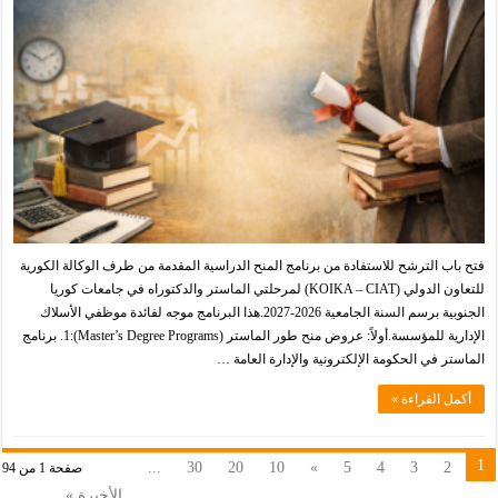
فتح باب الترشح للاستفادة من برنامج المنح الدراسية المقدمة من طرف الوكالة الكورية
للتعاون الدولي (KOIKA – CIAT) لمرحلتي الماستر والدكتوراه في جامعات كوريا
الجنوبية برسم السنة الجامعية 2026-2027.هذا البرنامج موجه لفائدة موظفي الأسلاك
الإدارية للمؤسسة.أولاً: عروض منح طور الماستر (Master’s Degree Programs):1. برنامج
الماستر في الحكومة الإلكترونية والإدارة العامة …
أكمل القراءة »
1
...
30
20
10
»
5
4
3
2
صفحة 1 من 94
الأخيرة »