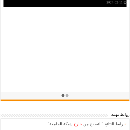
2024-09-23
توزيع بطاقة الطالب والشهادة المدرسية
2024-09-16
روابط مهمة
»
رابط النتائج "التصفح من
خارج
شبكة الجامعة"