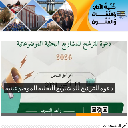
عرض منح دراسية (ماستر ودكتوراه) بكوريا
الجنوبية KOIKA – CIAT
آخر المستجدات