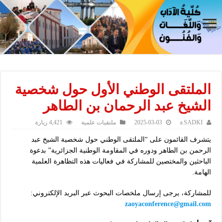
الملتقى الوطني اﻷول حول شخصية
الشيخ عبد الرحمان بن الطاهر
a.SADKI
2025-03-03
ملتقيات علمية
4,421 زيارة
يتشرف القائمون على “الملتقى الوطني حول شخصية الشيخ عبد
الرحمن بن الطاهر ودوره في المقاومة الوطنية الجزائرية” بدعوة
الباحثين والمختصين للمشاركة في فعاليات هذه التظاهرة العلمية
الهامة.
للمشاركة، يرجى إرسال ملخصات البحوث عبر البريد الإلكتروني:
zaoyaconference@gmail.com