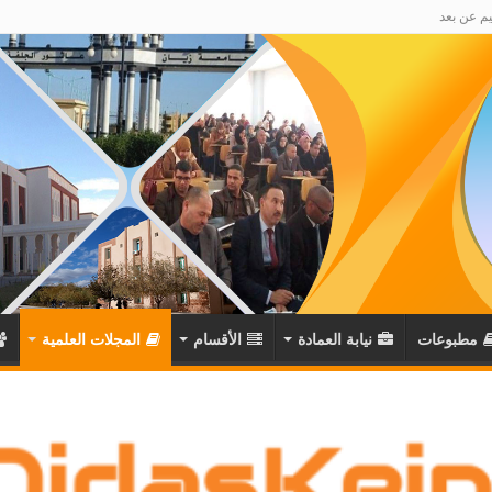
يم عن بعد
مطبوعات
نيابة العمادة
اﻷقسام
المجلات العلمية