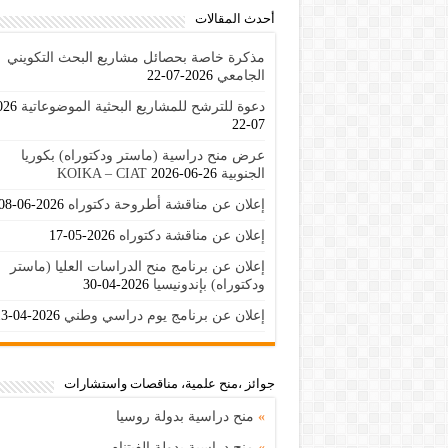
أحدث المقالات
مذكرة خاصة بحصائل مشاريع البحث التكويني
الجامعي
2026-07-22
دعوة للترشح للمشاريع البحثية الموضوعاتية
07-22
عرض منح دراسية (ماستر ودكتوراه) بكوريا
الجنوبية KOIKA – CIAT
2026-06-26
إعلان عن مناقشة أطروحة دكتوراه
2026-06-08
إعلان عن مناقشة دكتوراه
2026-05-17
إعلان عن برنامج منح الدراسات العليا (ماستر
ودكتوراه) بإندونيسيا
2026-04-30
إعلان عن برنامج يوم دراسي وطني
2026-04-13
جوائز ،منح علمية، مناقصات واستشارات
»
منح دراسية بدولة روسيا
»
منح دراسية بدولة الفيتنام