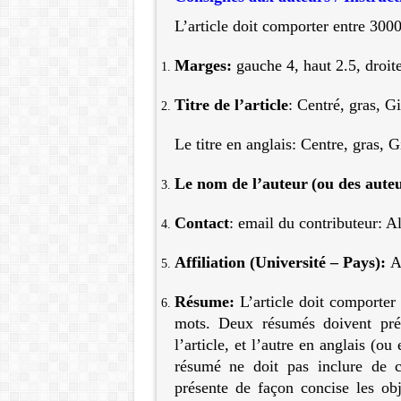
L’article doit comporter entre 300
Marges:
gauche 4, haut 2.5, droit
Titre de l’article
: Centré, gras, G
Le titre en anglais: Centre, gras, G
Le nom de l’auteur
(ou des aute
Contact
: email du contributeur: A
Affiliation (Université – Pays):
A
Résume:
L’article doit comporte
mots. Deux résumés doivent prés
l’article, et l’autre en anglais (ou
résumé ne doit pas inclure de ci
présente de façon concise les obje