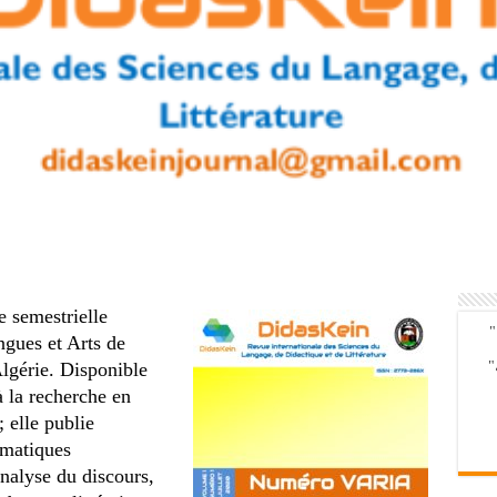
e semestrielle
"
ngues et Arts de
"
lgérie. Disponible
à la recherche en
; elle publie
ématiques
analyse du discours,