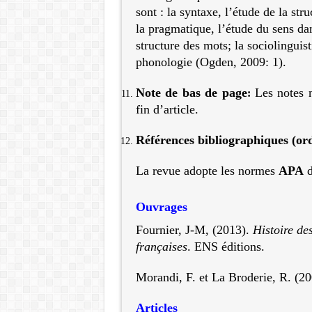
sont : la syntaxe, l’étude de la str
la pragmatique, l’étude du sens dan
structure des mots; la sociolinguis
phonologie (Ogden, 2009: 1).
Note de bas de page
Les notes 
:
fin d’article.
Références bibliographiques (or
La revue adopte les normes
APA
d
Ouvrages
Fournier, J-M, (2013).
Histoire de
françaises
. ENS éditions.
Morandi, F. et La Broderie, R. (2
Articles