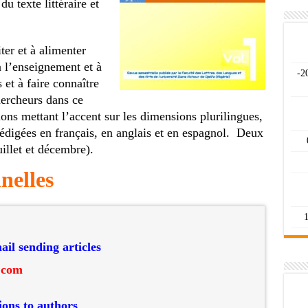
u texte littéraire et
ter et à alimenter
à l’enseignement et à
2026-
 et à faire connaître
hercheurs dans ce
ions mettant l’accent sur les dimensions plurilingues,
s rédigées en français, en anglais et en espagnol. Deux
illet et décembre).
nelles
ail sending articles
.com
ions to authors