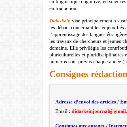
en linguistique cognitive, en sciences d
en traduction.
D
idaskein
vise principalement à susci
les débats concernant les enjeux liés 
l’apprentissage des langues étrangères
les travaux de chercheurs et jeunes c
domaine. Elle privilégie les contribut
pluriculturelles et pluridisciplinaire
numéros sont prévus chaque année (ju
Consignes rédaction
Adresse d’envoi des articles / Em
Email :
didaskeinjournal@gmail
Consignes aux auteurs / Instruct