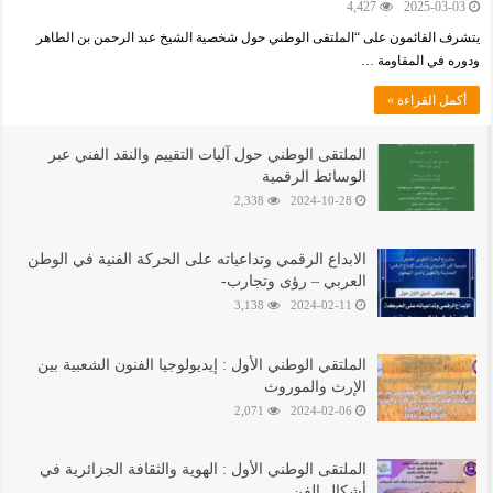
4,427
2025-03-03
يتشرف القائمون على “الملتقى الوطني حول شخصية الشيخ عبد الرحمن بن الطاهر
ودوره في المقاومة …
أكمل القراءة »
الملتقى الوطني حول آليات التقييم والنقد الفني عبر
الوسائط الرقمية
2,338
2024-10-28
الابداع الرقمي وتداعياته على الحركة الفنية في الوطن
العربي – رؤى وتجارب-
3,138
2024-02-11
الملتقي الوطني الأول : إيديولوجيا الفنون الشعبية بين
الإرث والموروث
2,071
2024-02-06
الملتقى الوطني اﻷول : الهوية والثقافة الجزائرية في
أشكال الفن