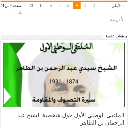
4
20
10
»
6
5
3
2
...
« الأولى
صفحة 4 من 94
...
30
الأخيرة »
ملتقيات علمية
الملتقى الوطني اﻷول حول شخصية الشيخ عبد
الرحمان بن الطاهر