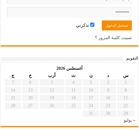
تذكرني
نسيت كلمة المرور ؟
التقويم
أغسطس 2026
س
د
ن
ث
أرب
خ
ج
7
6
5
4
3
2
1
14
13
12
11
10
9
8
21
20
19
18
17
16
15
28
27
26
25
24
23
22
31
30
29
« يوليو