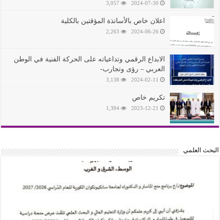
3,057
2024-07-30
اعلان خاص باﻷساتذة المؤقتين بالكلية
2,263
2024-06-26
الابداع الرقمي وتداعياته على الحركة الفنية في الوطن
العربي – رؤى وتجارب-
3,138
2024-02-11
تكريم خاص
1,394
2023-12-21
البحث العلمي