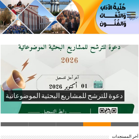
عرض منح دراسية (ماستر ودكتوراه) بكوريا
الجنوبية KOIKA – CIAT
آخر المستجدات