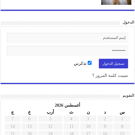
الدخول
تذكرني
نسيت كلمة المرور ؟
التقويم
أغسطس 2026
س
د
ن
ث
أرب
خ
ج
7
6
5
4
3
2
1
14
13
12
11
10
9
8
21
20
19
18
17
16
15