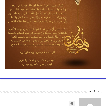
عن a.SADKI