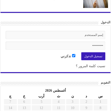
الدخول
تذكرني
نسيت كلمة المرور ؟
التقويم
أغسطس 2026
س
د
ن
ث
أرب
خ
ج
7
6
5
4
3
2
1
14
13
12
11
10
9
8