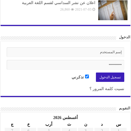
اعلان عن نشر السداسي لقسم اللغة العربية
26,860
2021-07-03
الدخول
تذكرني
نسيت كلمة المرور ؟
التقويم
أغسطس 2026
س
د
ن
ث
أرب
خ
ج
7
6
5
4
3
2
1