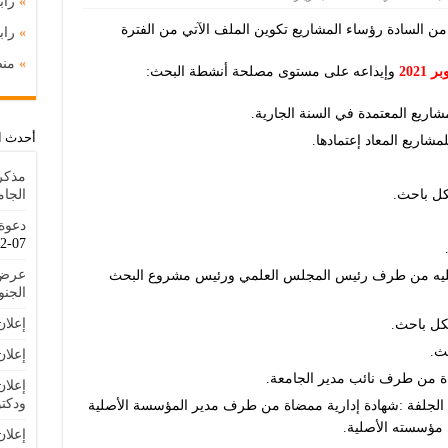
»
راب
من السادة رؤساء المشاريع تكوين الملف الآتي من الفترة
»
را
»
منص
وإيداعه على مستوى مصلحة أنشطة البحث:
اريع المعتمدة في السنة الجارية.
أحدث ا
شاريع المعاد إعتمادها.
مذكر
ل باحث.
الجا
دعوة 
07-22
عرض 
عليه من طرف رئيس المجلس العلمي ورئيس مشروع البحث
الجنوبية IAT
إعلا
ل باحث.
ث.
إعلان
ة من طرف نائب مدير الجامعة.
إعلان
ودكتو
عة الجلفة :شهادة إدارية ممضاة من طرف مدير المؤسسة الأصلية
 مؤسسته الأصلية.
إعلا