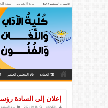
البريد الإلكتروني
منصة التع
الخميس , أغسطس 6 2026
العمادة
المجلس العلمي
إعلان إلى السادة رؤساء مش
a.SADKI
2021-10-18
نيابة العمادة