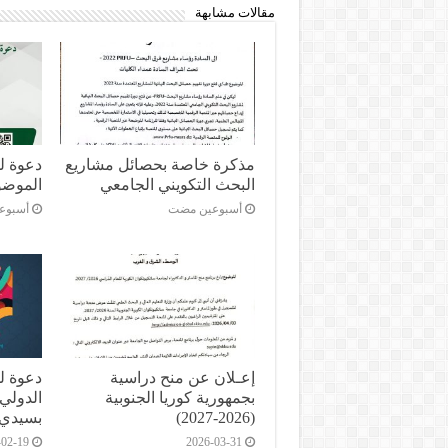
مقالات مشابهة
مذكرة خاصة بحصائل مشاريع
دعوة لل
البحث التكويني الجامعي
الموضو
‏أسبوعين مضت
‏أسبو
إعـلان عن منح دراسية
دعوة ل
بجمهورية كوريا الجنوبية
الدولي 
(2026-2027)
بسيدي 
-02-19
2026-03-31