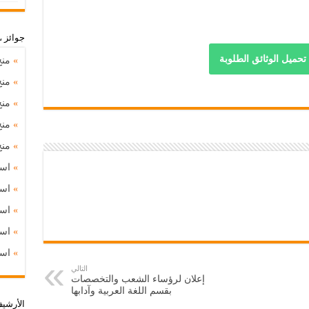
جوائز 
تحميل الوثائق الطلوبة
»
منح
»
منح
»
منح
»
منح
»
منح د
»
استشارة
»
استشارة
»
استشارة
»
استشارة
»
استشارة
التالي
إعلان لرؤساء الشعب والتخصصات
بقسم اللغة العربية وآدابها
اﻷرشي