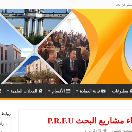
ليم عن بعد
مطبوعات
نيابة العمادة
اﻷقسام
المجلات العلمية
روابط 
اريع البحث P.R.F.U
»
راب
 للبحث العلمي
2,848 زيارة