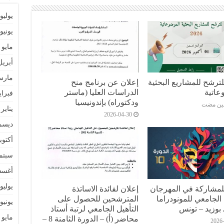
يوليو 026
يونيو 026
مايو 2026
أبريل 26
مارس 6
ترشح للمشاريع البحثية
إعلان عن برنامج منح
عاتية
الدراسات العليا (ماستر
فبراير 6
ودكتوراه) بإندونيسيا
عين مضت
يناير 2026
2026-04-30
ديسمبر 
أكتوبر 5
سبتمبر 
أغسطس
يوليو 025
لمشاركة في المهرجان
إعلان لفائدة الاساتذة
الجامعي للمونودراما
المترشحين للحصول على
يونيو 025
بوزيد – تونس
التأهيل الجامعي لرتبة أستاذ
مايو 2025
محاضر (أ) – الدورة الثامنة 8 –
2026