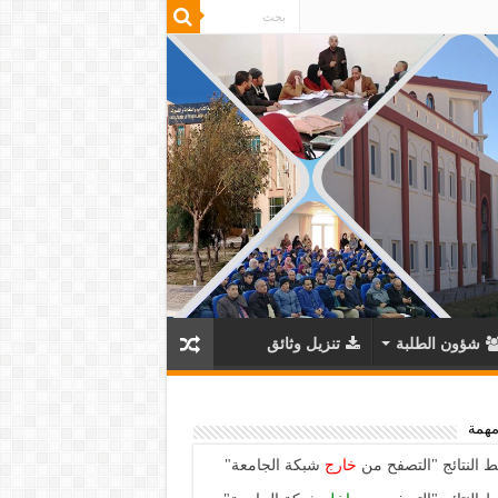
شؤون الطلبة
تنزيل وثائق
مهمة
ط النتائج "التصفح من
خارج
شبكة الجامعة"