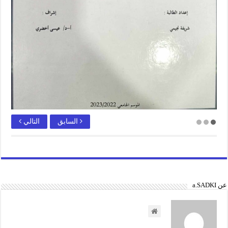
السابق
التالي
عن a.SADKI