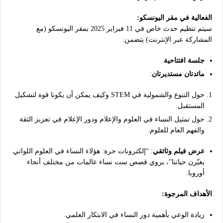
الفعالية في مقر اليونسكو:
سيتم تنظيم حدث خاص في 11 فبراير 2025 بمقر اليونسكو (مع
المشاركة عبر الإنترنت) يتضمن:
جلسة افتتاحية
.
مائدتان مستديرتان
:
حول التنوع والشمولية في STEM وكيف يمكن أن يكونا قوة لتشكيل
المستقبل.
حول تمثيل النساء في العلوم والإعلام ودور الإعلام في تعزيز الثقة
والفهم العام للعلوم.
عرض فيلم وثائقي
: “إلكترونات حرة: هؤلاء النساء في العلوم اللواتي
يغيّرن حياتنا”، يروي قصص ست نساء عالمات من مختلف أنحاء
أوروبا.
الأهداف المرجوة:
زيادة الوعي بأهمية دور النساء في الابتكار العلمي.