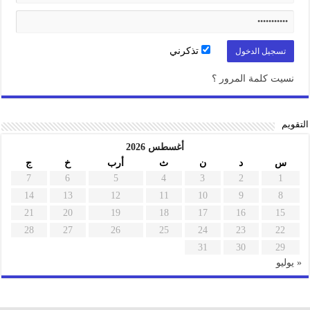
تذكرني
نسيت كلمة المرور ؟
التقويم
أغسطس 2026
س
د
ن
ث
أرب
خ
ج
7
6
5
4
3
2
1
14
13
12
11
10
9
8
21
20
19
18
17
16
15
28
27
26
25
24
23
22
31
30
29
« يوليو