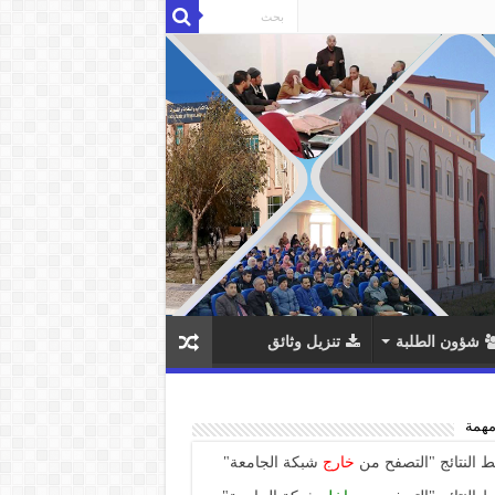
شؤون الطلبة
تنزيل وثائق
مهمة
ط النتائج "التصفح من
خارج
شبكة الجامعة"