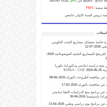
ط النتائج "التصفح من
داخل
شبكة الجامعة"
بط منصة
PRFU
ة دروس السنة الاولى جامعي
لمقالات
ة خاصة بحصائل مشاريع البحث التكويني
معي
2026-07-22
للترشح للمشاريع البحثية الموضوعاتية
2026-
منح دراسية (ماستر ودكتوراه) بكوريا
KOIKA – C
2026-06-26
ن عن مناقشة أطروحة دكتوراه
2026-06-08
 عن مناقشة دكتوراه
2026-05-17
 عن برنامج منح الدراسات العليا (ماستر
راه) بإندونيسيا
2026-04-30
ن عن برنامج يوم دراسي وطني
2026-04-13