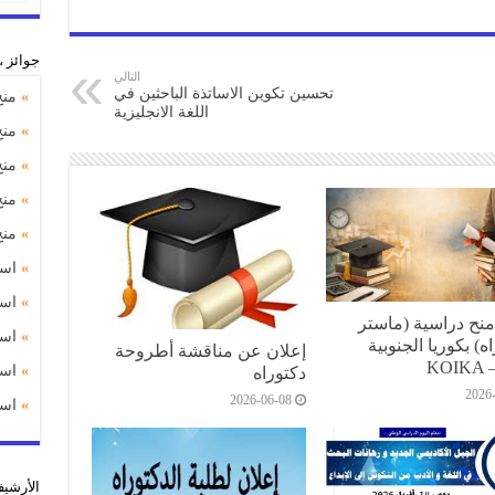
جوائز 
التالي
تحسين تكوين الاساتذة الباحثين في
»
منح
اللغة الانجليزية
»
منح
»
منح
»
منح
»
منح د
»
استشارة
»
استشارة
ح دراسية (ماستر
»
استشارة
ه) بكوريا الجنوبية
إعلان عن مناقشة أطروحة
KOIKA –
»
استشارة
دكتوراه
2026
2026-06-08
»
استشارة
اﻷرشي