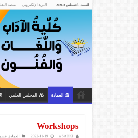
البريد الإلكتروني
منصة التعل
السبت , أغسطس 8 2026
العمادة
المجلس العلمي
Workshops
a.SADKI
2022-11-19
العمادة
,
قسم 