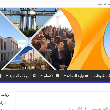
يم عن بعد
مطبوعات
نيابة العمادة
اﻷقسام
المجلات العلمية
روابط 
»
راب
اللغة الفرنسية
1,866 زيارة