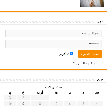
الدخول
تذكرني
نسيت كلمة المرور ؟
التقويم
سبتمبر 2021
س
د
ن
ث
أرب
خ
ج
3
2
1
10
9
8
7
6
5
4