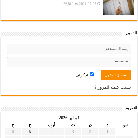
26,862
2021-07-03
الدخول
تذكرني
نسيت كلمة المرور ؟
التقويم
فبراير 2026
س
د
ن
ث
أرب
خ
ج
6
5
4
3
2
1