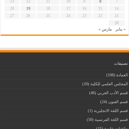
13
12
11
10
9
8
7
20
19
18
17
16
15
14
27
26
25
24
23
22
21
28
« يناير
مارس »
تصنيفات
العمادة
(108)
المجلس العلمي للكلية
(10)
قسم اﻷدب العربي
(46)
قسم الفنون
(24)
قسم اللغة الانجليزية
(1)
قسم اللغة الفرنسية
(50)
ملتقيات علمية
(15)