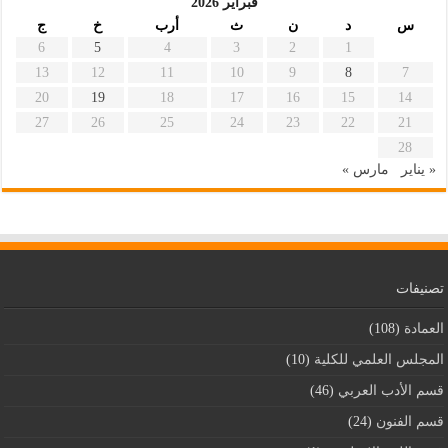
فبراير 2026
س
د
ن
ث
أرب
خ
ج
6
5
4
3
2
1
13
12
11
10
9
8
7
20
19
18
17
16
15
14
27
26
25
24
23
22
21
28
« يناير
مارس »
تصنيفات
العمادة
(108)
المجلس العلمي للكلية
(10)
قسم اﻷدب العربي
(46)
قسم الفنون
(24)