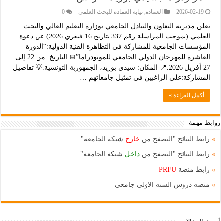
2026-02-19
العمادة
,
نيابة العمادة للبحث العلمي
0
تعلن مديرية التعاون والتبادل الجامعي بوزارة التعليم العالي والبحث
العلمي (بموجب المراسلة رقم 337 بتاريخ 16 فيفري 2026) عن دعوة
المؤسسات الجامعية للمشاركة في التظاهرة الفنية الدولية:“الدورة
العاشرة للمهرجان الدولي الجامعي للمونودراما”📅 التاريخ: من 22 إلى
27 أفريل 2026.📍 المكان: سيدي بوزيد، الجمهورية التونسية.💡 تفاصيل
المشاركة:على الراغبين في تمثيل جامعاتهم …
أكمل القراءة »
روابط مهمة
»
رابط النتائج "التصفح من
خارج
شبكة الجامعة"
»
رابط النتائج "التصفح من
داخل
شبكة الجامعة"
»
رابط منصة
PRFU
»
منصة دروس السنة الاولى جامعي