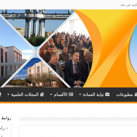
ليم عن بعد
مطبوعات
نيابة العمادة
اﻷقسام
المجلات العلمية
روابط 
»
راب