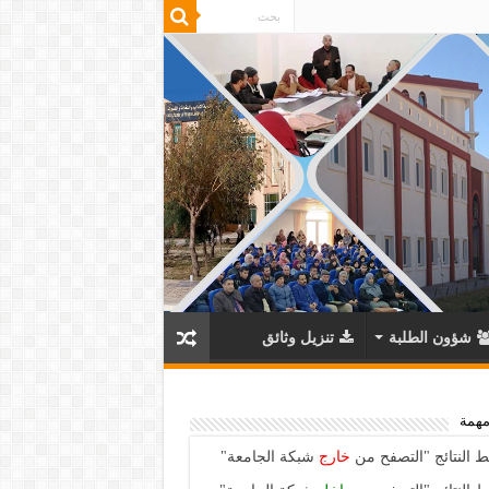
شؤون الطلبة
تنزيل وثائق
مهمة
ط النتائج "التصفح من
خارج
شبكة الجامعة"