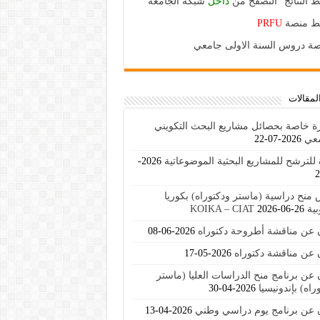
ط النتائج "التصفح من
داخل
شبكة الجامعة"
بط منصة
PRFU
ة دروس السنة الاولى جامعي
لمقالات
ة خاصة بحصائل مشاريع البحث التكويني
معي
2026-07-22
للترشح للمشاريع البحثية الموضوعاتية
2026-
منح دراسية (ماستر ودكتوراه) بكوريا
KOIKA – C
2026-06-26
ن عن مناقشة أطروحة دكتوراه
2026-06-08
 عن مناقشة دكتوراه
2026-05-17
 عن برنامج منح الدراسات العليا (ماستر
راه) بإندونيسيا
2026-04-30
ن عن برنامج يوم دراسي وطني
2026-04-13