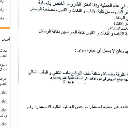
»
راب
»
را
»
منص
أحدث ا
مذكر
الجا
دعوة 
07-22
عرض 
الجنوبية IAT
إعلا
إعلان
الجلفة عن عملية استشارات تخص العملية التالية:الاستشارة رقم
إعلان
ودكتو
إعلا